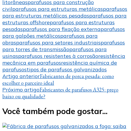
litorâneas
parafusos para construção
civil
parafusos para estruturas metálicas
parafusos
para estruturas metálicas pesadas
parafusos para
estruturas offshore
parafusos para estruturas
pesadas
parafusos para fixação externa
parafusos
para galpões metálicos
parafusos para
obras
parafusos para setores industriais
parafusos
para torres de transmissão
parafusos para
usinas
parafusos resistentes à corrosão
resistência
mecânica em parafusos
resistência química de
parafusos
tipos de parafusos galvanizados
Navegação
Artigo anterior
Fabricantes de porca pesada: como
escolher o parceiro ideal
de
Próximo artigo
Fabricantes de parafusos A325: preço
post
baixo ou qualidade?
Você também pode gostar...