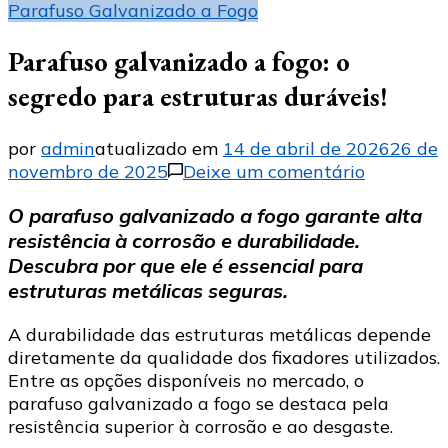
Parafuso Galvanizado a Fogo
Parafuso galvanizado a fogo: o
segredo para estruturas duráveis!
por
admin
atualizado em
14 de abril de 2026
26 de
em
novembro de 2025
Deixe um comentário
Parafuso
O parafuso galvanizado a fogo garante alta
galvaniz
resistência à corrosão e durabilidade.
a
fogo:
Descubra por que ele é essencial para
o
estruturas metálicas seguras.
segredo
para
A durabilidade das estruturas metálicas depende
estrutura
diretamente da qualidade dos fixadores utilizados.
duráveis!
Entre as opções disponíveis no mercado, o
parafuso galvanizado a fogo se destaca pela
resistência superior à corrosão e ao desgaste.