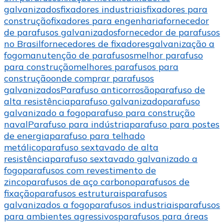
galvanizados
fixadores industriais
fixadores para
construção
fixadores para engenharia
fornecedor
de parafusos galvanizados
fornecedor de parafusos
no Brasil
fornecedores de fixadores
galvanização a
fogo
manutenção de parafusos
melhor parafuso
para construção
melhores parafusos para
construção
onde comprar parafusos
galvanizados
Parafuso anticorrosão
parafuso de
alta resistência
parafuso galvanizado
parafuso
galvanizado a fogo
parafuso para construção
naval
Parafuso para indústria
parafuso para postes
de energia
parafuso para telhado
metálico
parafuso sextavado de alta
resistência
parafuso sextavado galvanizado a
fogo
parafusos com revestimento de
zinco
parafusos de aço carbono
parafusos de
fixação
parafusos estruturais
parafusos
galvanizados a fogo
parafusos industriais
parafusos
para ambientes agressivos
parafusos para áreas