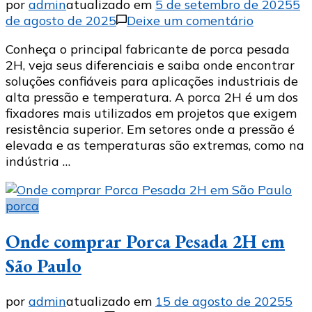
por
admin
atualizado em
5 de setembro de 2025
5
em
de agosto de 2025
Deixe um comentário
Fabricant
Conheça o principal fabricante de porca pesada
de
2H, veja seus diferenciais e saiba onde encontrar
porca
soluções confiáveis para aplicações industriais de
pesada
alta pressão e temperatura. A porca 2H é um dos
2H:
fixadores mais utilizados em projetos que exigem
descubra
resistência superior. Em setores onde a pressão é
quem
elevada e as temperaturas são extremas, como na
lidera
indústria …
o
setor
porca
Onde comprar Porca Pesada 2H em
São Paulo
por
admin
atualizado em
15 de agosto de 2025
5