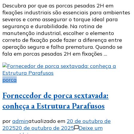
Descubra por que as porcas pesadas 2H em
que
fixações industriais são essenciais para ambientes
usar
severos e como assegurar o torque ideal para
porcas
segurança e durabilidade. Na rotina de
pesadas
manutenção industrial, escolher o elemento
2H
correto de fixação pode fazer a diferença entre
em
operação segura e falha prematura. Quando se
fixações
fala em porcas pesadas 2H em fixações …
industriais
e
como
garantir
porca
o
aperto
Fornecedor de porca sextavada:
correto
conheça a Estrutura Parafusos
por
admin
atualizado em
20 de outubro de
2025
20 de outubro de 2025
Deixe um