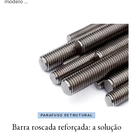
modelo …
solução
ideal
para
fixadores
industriais
PARAFUSO ESTRUTURAL
Barra roscada reforçada: a solução