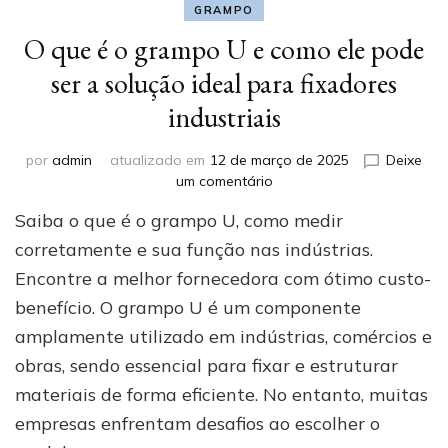
GRAMPO
O que é o grampo U e como ele pode
ser a solução ideal para fixadores
industriais
por
admin
atualizado em
12 de março de 2025
Deixe
em
um comentário
O
Saiba o que é o grampo U, como medir
que
é
corretamente e sua função nas indústrias.
o
Encontre a melhor fornecedora com ótimo custo-
grampo
benefício. O grampo U é um componente
U
e
amplamente utilizado em indústrias, comércios e
como
obras, sendo essencial para fixar e estruturar
ele
pode
materiais de forma eficiente. No entanto, muitas
ser
empresas enfrentam desafios ao escolher o
a