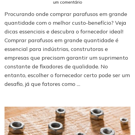
em
um comentário
Onde
Procurando onde comprar parafusos em grande
comprar
parafusos
quantidade com o melhor custo-benefício? Veja
em
dicas essenciais e descubra o fornecedor ideal!
grande
Comprar parafusos em grande quantidade é
quantidade
com
essencial para indústrias, construtoras e
o
empresas que precisam garantir um suprimento
melhor
custo-
constante de fixadores de qualidade. No
benefício?
entanto, escolher o fornecedor certo pode ser um
desafio, já que fatores como …