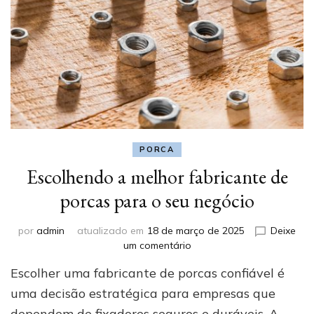
PORCA
Escolhendo a melhor fabricante de
porcas para o seu negócio
por
admin
atualizado em
18 de março de 2025
Deixe
em
um comentário
Escolhendo
Escolher uma fabricante de porcas confiável é
a
melhor
uma decisão estratégica para empresas que
fabricante
dependem de fixadores seguros e duráveis. A