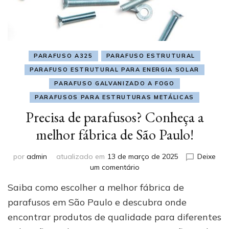
PARAFUSO A325
PARAFUSO ESTRUTURAL
PARAFUSO ESTRUTURAL PARA ENERGIA SOLAR
PARAFUSO GALVANIZADO A FOGO
PARAFUSOS PARA ESTRUTURAS METÁLICAS
Precisa de parafusos? Conheça a
melhor fábrica de São Paulo!
por
admin
atualizado em
13 de março de 2025
Deixe
em
um comentário
Precisa
Saiba como escolher a melhor fábrica de
de
parafusos?
parafusos em São Paulo e descubra onde
Conheça
encontrar produtos de qualidade para diferentes
a