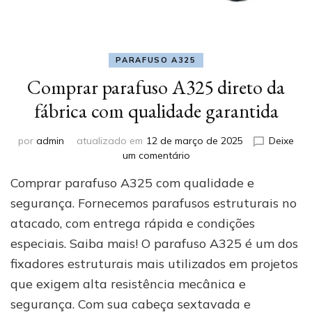
PARAFUSO A325
Comprar parafuso A325 direto da
fábrica com qualidade garantida
por
admin
atualizado em
12 de março de 2025
Deixe
em
um comentário
Comprar
Comprar parafuso A325 com qualidade e
parafuso
A325
segurança. Fornecemos parafusos estruturais no
direto
atacado, com entrega rápida e condições
da
especiais. Saiba mais! O parafuso A325 é um dos
fábrica
com
fixadores estruturais mais utilizados em projetos
qualidade
que exigem alta resistência mecânica e
garantida
segurança. Com sua cabeça sextavada e