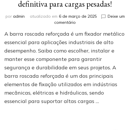
definitiva para cargas pesadas!
por
admin
atualizado em
6 de março de 2025
Deixe um
em
comentário
Barra
A barra roscada reforçada é um fixador metálico
roscada
reforçada:
essencial para aplicações industriais de alto
a
desempenho. Saiba como escolher, instalar e
solução
manter esse componente para garantir
definitiva
para
segurança e durabilidade em seus projetos. A
cargas
barra roscada reforçada é um dos principais
pesadas!
elementos de fixação utilizados em indústrias
mecânicas, elétricas e hidráulicas, sendo
essencial para suportar altas cargas …