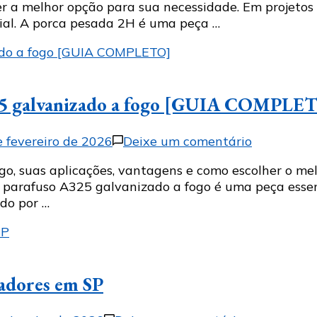
er a melhor opção para sua necessidade. Em projetos
2H:
cial. A porca pesada 2H é uma peça …
o
equipament
essencial
para
projetos
325 galvanizado a fogo [GUIA COMPLE
estruturais
seguros
em
e fevereiro de 2026
Deixe um comentário
Como
o, suas aplicações, vantagens e como escolher o melh
escolher
 O parafuso A325 galvanizado a fogo é uma peça ess
o
ido por …
melhor
parafuso
A325
galvaniza
a
xadores em SP
fogo
[GUIA