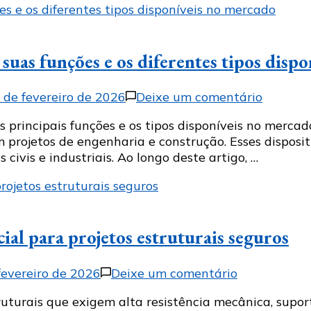
uas funções e os diferentes tipos disp
em
 de fevereiro de 2026
Deixe um comentário
Chumba
 principais funções e os tipos disponíveis no merca
para
rojetos de engenharia e construção. Esses disposit
concreto
ivis e industriais. Ao longo deste artigo, …
descubr
suas
funções
e
os
al para projetos estruturais seguros
diferent
tipos
disponív
em
fevereiro de 2026
Deixe um comentário
no
Porca
ruturais que exigem alta resistência mecânica, supo
mercad
pesada