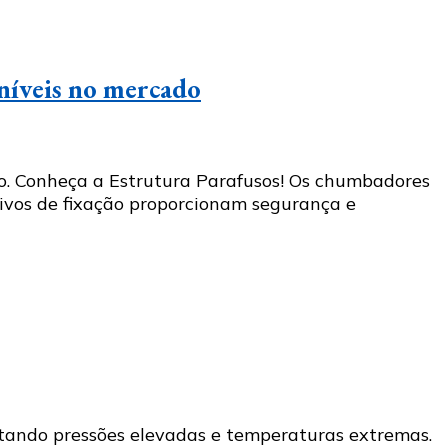
oníveis no mercado
dores
do. Conheça a Estrutura Parafusos! Os chumbadores
ivos de fixação proporcionam segurança e
:
a
es
eis
rtando pressões elevadas e temperaturas extremas.
o