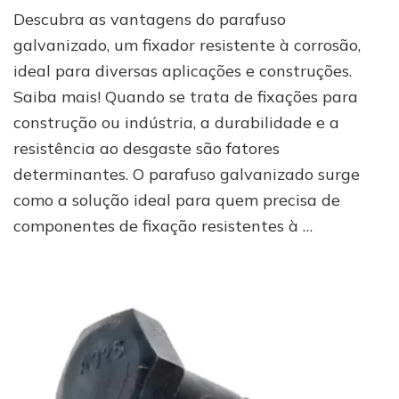
Por
Descubra as vantagens do parafuso
que
investir
galvanizado, um fixador resistente à corrosão,
em
ideal para diversas aplicações e construções.
parafuso
Saiba mais! Quando se trata de fixações para
galvanizado
em
construção ou indústria, a durabilidade e a
seus
resistência ao desgaste são fatores
projetos?
determinantes. O parafuso galvanizado surge
como a solução ideal para quem precisa de
componentes de fixação resistentes à …