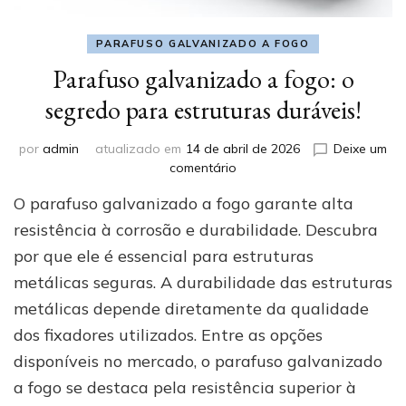
PARAFUSO GALVANIZADO A FOGO
Parafuso galvanizado a fogo: o
segredo para estruturas duráveis!
por
admin
atualizado em
14 de abril de 2026
Deixe um
em
comentário
Parafuso
O parafuso galvanizado a fogo garante alta
galvanizado
a
resistência à corrosão e durabilidade. Descubra
fogo:
por que ele é essencial para estruturas
o
metálicas seguras. A durabilidade das estruturas
segredo
para
metálicas depende diretamente da qualidade
estruturas
dos fixadores utilizados. Entre as opções
duráveis!
disponíveis no mercado, o parafuso galvanizado
a fogo se destaca pela resistência superior à