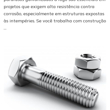
guia
projetos que exigem alta resistência contra
para
escolher
corrosão, especialmente em estruturas expostas
o
às intempéries. Se você trabalha com construção
fornecedor
…
certo