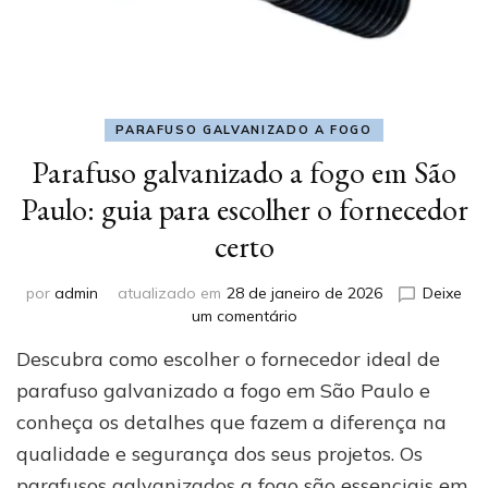
PARAFUSO GALVANIZADO A FOGO
Parafuso galvanizado a fogo em São
Paulo: guia para escolher o fornecedor
certo
por
admin
atualizado em
28 de janeiro de 2026
Deixe
em
um comentário
Parafuso
Descubra como escolher o fornecedor ideal de
galvanizado
a
parafuso galvanizado a fogo em São Paulo e
fogo
conheça os detalhes que fazem a diferença na
em
qualidade e segurança dos seus projetos. Os
São
Paulo:
parafusos galvanizados a fogo são essenciais em