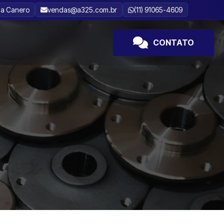
za Canero
vendas@a325.com.br
(11) 91065-4609
CONTATO