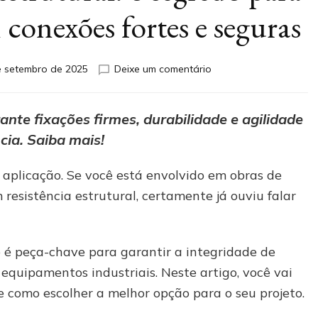
 conexões fortes e seguras
em
e setembro de 2025
Deixe um comentário
Parafuso
sextavado
estrutural:
nte fixações firmes, durabilidade e agilidade
o
cia. Saiba mais!
segredo
para
projetos
 aplicação. Se você está envolvido em obras de
que
esistência estrutural, certamente já ouviu falar
exigem
conexões
fortes
e
 é peça-chave para garantir a integridade de
seguras
 equipamentos industriais. Neste artigo, você vai
e como escolher a melhor opção para o seu projeto.