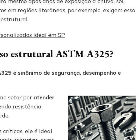
ura mesmo após anos de exposição à chuva, sol,
tos em regiões litorâneas, por exemplo, exigem essa
estrutural.
rsonalizados ideal em SP
fuso estrutural ASTM A325?
A325 é sinônimo de segurança, desempenho e
no setor por
atender
cendo resistência
ade.
ríticas, ele é ideal