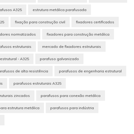
afusos A325
estrutura metálica parafusada
325
fixação para construção civil
fixadores certificados
adores normatizados
fixadores para construção metálica
afusos estruturais
mercado de fixadores estruturais
estrutural - A325
parafuso galvanizado
rafusos de alta resistência
parafusos de engenharia estrutural
is
parafusos estruturais A325
ruturais zincados
parafusos para conexão metálica
ara estrutura metálica
parafusos para indústria