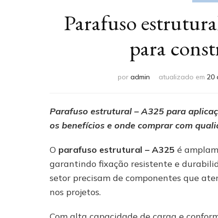
Parafuso estrutura
para const
por
admin
atualizado em
20 
Parafuso estrutural – A325 para aplicaç
os benefícios e onde comprar com quali
O
parafuso estrutural – A325
é amplame
garantindo fixação resistente e durabil
setor precisam de componentes que ate
nos projetos.
Com alta capacidade de carga e confor