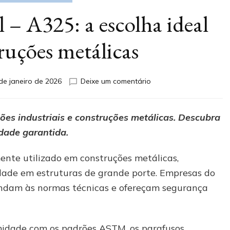
l – A325: a escolha ideal
ruções metálicas
em
de janeiro de 2026
Deixe um comentário
Parafuso
estrutural
–
ões industriais e construções metálicas. Descubra
A325:
dade garantida.
a
escolha
ideal
nte utilizado em construções metálicas,
para
idade em estruturas de grande porte. Empresas do
construções
ndam às normas técnicas e ofereçam segurança
metálicas
midade com os
padrões ASTM
, os parafusos