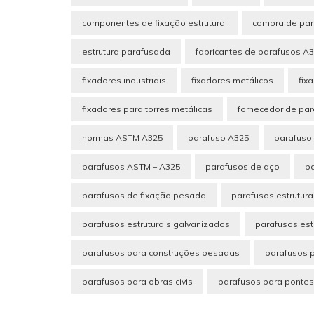
componentes de fixação estrutural
compra de par
estrutura parafusada
fabricantes de parafusos A
fixadores industriais
fixadores metálicos
fix
fixadores para torres metálicas
fornecedor de par
normas ASTM A325
parafuso A325
parafuso 
parafusos ASTM – A325
parafusos de aço
pa
parafusos de fixação pesada
parafusos estrutura
parafusos estruturais galvanizados
parafusos est
parafusos para construções pesadas
parafusos p
parafusos para obras civis
parafusos para pontes