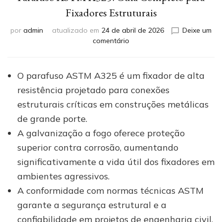
Fixadores Estruturais
por
admin
atualizado em
24 de abril de 2026
Deixe um
em
comentário
Parafuso
ASTM
A325:
O parafuso ASTM A325 é um fixador de alta
Guia
resistência projetado para conexões
Completo
para
estruturais críticas em construções metálicas
Fixadores
de grande porte.
Estruturais
A galvanização a fogo oferece proteção
superior contra corrosão, aumentando
significativamente a vida útil dos fixadores em
ambientes agressivos.
A conformidade com normas técnicas ASTM
garante a segurança estrutural e a
confiabilidade em projetos de engenharia civil.