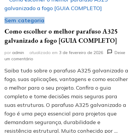
Sem categoria
Como escolher o melhor parafuso A325
galvanizado a fogo [GUIA COMPLETO]
por
admin
atualizado em
3 de fevereiro de 2026
Deixe
em
um comentário
Como
Saiba tudo sobre o parafuso A325 galvanizado a
escolher
o
fogo, suas aplicações, vantagens e como escolher
melhor
o melhor para o seu projeto. Confira o guia
parafuso
completo e tome decisões mais seguras para
A325
galvanizado
suas estruturas. O parafuso A325 galvanizado a
a
fogo é uma peça essencial para projetos que
fogo
[GUIA
demandam segurança, durabilidade e
COMPLETO]
resistência estrutural. Muito conhecido por …