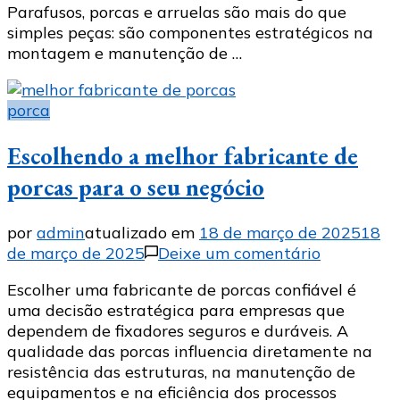
Parafusos, porcas e arruelas são mais do que
para
simples peças: são componentes estratégicos na
sua
montagem e manutenção de …
operação
industrial
porca
Escolhendo a melhor fabricante de
porcas para o seu negócio
por
admin
atualizado em
18 de março de 2025
18
em
de março de 2025
Deixe um comentário
Escolhend
Escolher uma fabricante de porcas confiável é
a
uma decisão estratégica para empresas que
melhor
dependem de fixadores seguros e duráveis. A
fabricante
qualidade das porcas influencia diretamente na
de
resistência das estruturas, na manutenção de
porcas
equipamentos e na eficiência dos processos
para