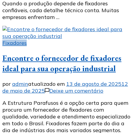
Quando a produção depende de fixadores
parceiro
confiáveis, cada detalhe técnico conta. Muitas
ideal
empresas enfrentam …
Fixadores
Encontre o fornecedor de fixadores
ideal para sua operação industrial
por
admin
atualizado em
13 de agosto de 2025
12
em
de maio de 2025
Deixe um comentário
Encontre
A Estrutura Parafusos é a opção certa para quem
o
procura um fornecedor de fixadores com
fornecedor
qualidade, variedade e atendimento especializado
de
em todo o Brasil. Fixadores fazem parte do dia a
fixadores
dia de indústrias dos mais variados segmentos.
ideal