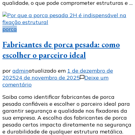
qualidade, o que pode comprometer estruturas e …
opção
para
sua
empresa
porca
Fabricantes de porca pesada: como
escolher o parceiro ideal
por
admin
atualizado em
1 de dezembro de
2025
24 de novembro de 2025
Deixe um
em
comentário
Fabricantes
Saiba como identificar fabricantes de porca
de
pesada confiáveis e escolher o parceiro ideal para
porca
garantir segurança e qualidade nos fixadores da
pesada:
sua empresa. A escolha dos fabricantes de porca
como
pesada certos impacta diretamente na segurança
escolher
e durabilidade de qualquer estrutura metálica.
o