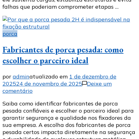
em
falhas que poderiam comprometer etapas …
SP
porca
Fabricantes de porca pesada: como
escolher o parceiro ideal
por
admin
atualizado em
1 de dezembro de
2025
24 de novembro de 2025
Deixe um
em
comentário
Fabricantes
Saiba como identificar fabricantes de porca
de
pesada confiáveis e escolher o parceiro ideal para
porca
garantir segurança e qualidade nos fixadores da
pesada:
sua empresa. A escolha dos fabricantes de porca
como
pesada certos impacta diretamente na segurança
escolher