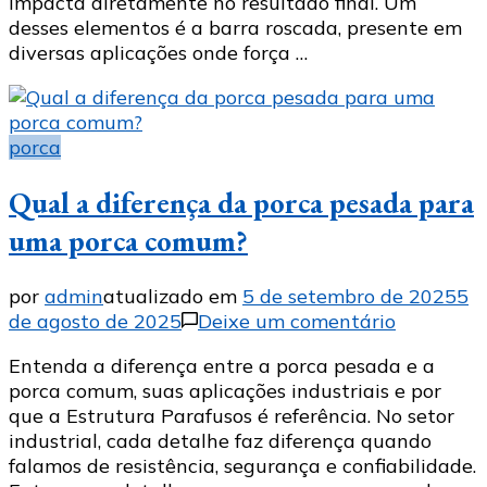
impacta diretamente no resultado final. Um
onde
desses elementos é a barra roscada, presente em
ela
diversas aplicações onde força …
é
utilizada
porca
Qual a diferença da porca pesada para
uma porca comum?
por
admin
atualizado em
5 de setembro de 2025
5
em
de agosto de 2025
Deixe um comentário
Qual
Entenda a diferença entre a porca pesada e a
a
porca comum, suas aplicações industriais e por
diferença
que a Estrutura Parafusos é referência. No setor
da
industrial, cada detalhe faz diferença quando
porca
falamos de resistência, segurança e confiabilidade.
pesada