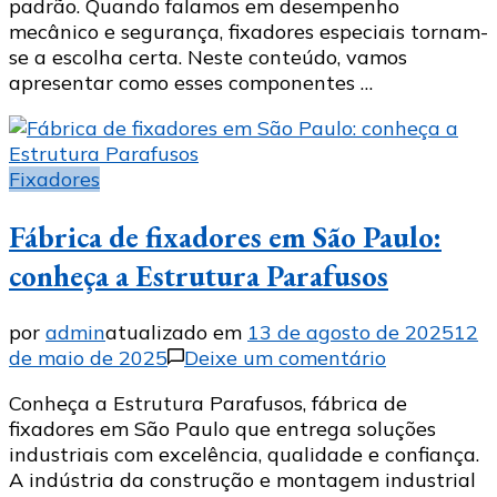
padrão. Quando falamos em desempenho
aplicações
mecânico e segurança, fixadores especiais tornam-
industriais
se a escolha certa. Neste conteúdo, vamos
apresentar como esses componentes …
Fixadores
Fábrica de fixadores em São Paulo:
conheça a Estrutura Parafusos
por
admin
atualizado em
13 de agosto de 2025
12
em
de maio de 2025
Deixe um comentário
Fábrica
Conheça a Estrutura Parafusos, fábrica de
de
fixadores em São Paulo que entrega soluções
fixadores
industriais com excelência, qualidade e confiança.
em
A indústria da construção e montagem industrial
São