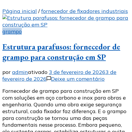
Página inicial
/
fornecedor de fixadores industriais
grampo
Estrutura parafusos: fornecedor de
grampo para construção em SP
por
admin
ativado
3 de fevereiro de 2026
3 de
em
fevereiro de 2026
Deixe um comentário
Estrutura
Fornecedor de grampo para construção em SP
parafusos:
com soluções em aço carbono e inox para obras e
fornecedor
engenharia. Quando uma obra exige segurança
de
estrutural, cada fixador faz diferença. E o grampo
grampo
para construção se tornou uma das peças
para
fundamentais nesse processo. Embora pequeno,
construção
ele sustenta cargas, estabiliza estruturas e evita