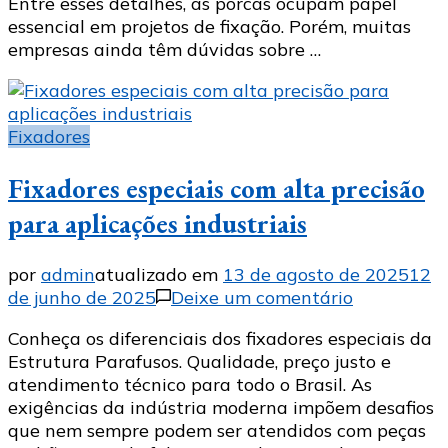
Entre esses detalhes, as porcas ocupam papel
para
essencial em projetos de fixação. Porém, muitas
uma
empresas ainda têm dúvidas sobre …
porca
comum?
Fixadores
Fixadores especiais com alta precisão
para aplicações industriais
por
admin
atualizado em
13 de agosto de 2025
12
em
de junho de 2025
Deixe um comentário
Fixadores
Conheça os diferenciais dos fixadores especiais da
especiais
Estrutura Parafusos. Qualidade, preço justo e
com
atendimento técnico para todo o Brasil. As
alta
exigências da indústria moderna impõem desafios
precisão
que nem sempre podem ser atendidos com peças
para