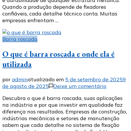
e durabilidade de qualquer estrutura metálica.
o
Quando a produção depende de fixadores
parceiro
confiáveis, cada detalhe técnico conta. Muitas
ideal
empresas enfrentam …
Barra roscada
O que é barra roscada e onde ela é
utilizada
por
admin
atualizado em
5 de setembro de 2025
9
em
de agosto de 2025
Deixe um comentário
O
Descubra o que é barra roscada, suas aplicações
que
na indústria e por que investir em qualidade faz
é
diferença nos resultados. Empresas de construção,
barra
indústrias mecânicas e setores de manutenção
roscada
sabem que cada detalhe no sistema de fixação
e