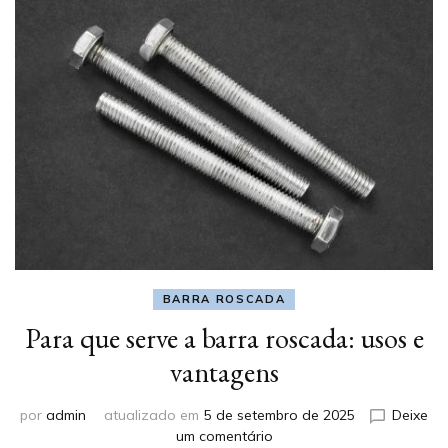
BARRA ROSCADA
Para que serve a barra roscada: usos e
vantagens
por
admin
atualizado em
5 de setembro de 2025
Deixe
em
um comentário