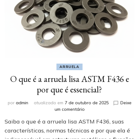
ARRUELA
O que é a arruela lisa ASTM F436 e
por que é essencial?
por
admin
atualizado em
7 de outubro de 2025
Deixe
em
um comentário
O
Saiba o que é a arruela lisa ASTM F436, suas
que
é
características, normas técnicas e por que ela é
a