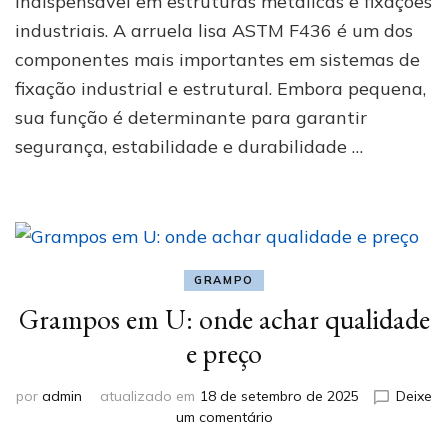
indispensável em estruturas metálicas e fixações
arruela
industriais. A arruela lisa ASTM F436 é um dos
lisa
ASTM
componentes mais importantes em sistemas de
F436
fixação industrial e estrutural. Embora pequena,
e
por
sua função é determinante para garantir
que
segurança, estabilidade e durabilidade …
é
essencial?
GRAMPO
Grampos em U: onde achar qualidade
e preço
por
admin
atualizado em
18 de setembro de 2025
Deixe
em
um comentário
Grampos