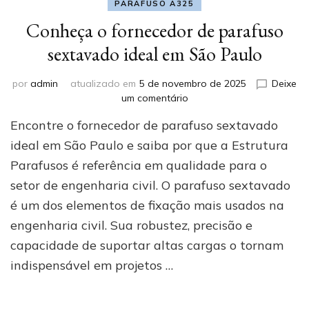
PARAFUSO A325
Conheça o fornecedor de parafuso
sextavado ideal em São Paulo
por
admin
atualizado em
5 de novembro de 2025
Deixe
em
um comentário
Conheça
Encontre o fornecedor de parafuso sextavado
o
fornecedor
ideal em São Paulo e saiba por que a Estrutura
de
Parafusos é referência em qualidade para o
parafuso
setor de engenharia civil. O parafuso sextavado
sextavado
ideal
é um dos elementos de fixação mais usados na
em
engenharia civil. Sua robustez, precisão e
São
Paulo
capacidade de suportar altas cargas o tornam
indispensável em projetos …