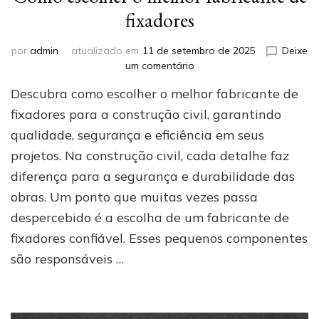
fixadores
por
admin
atualizado em
11 de setembro de 2025
Deixe
em
um comentário
Como
Descubra como escolher o melhor fabricante de
escolher
o
fixadores para a construção civil, garantindo
melhor
qualidade, segurança e eficiência em seus
fabricante
projetos. Na construção civil, cada detalhe faz
de
fixadores
diferença para a segurança e durabilidade das
obras. Um ponto que muitas vezes passa
despercebido é a escolha de um fabricante de
fixadores confiável. Esses pequenos componentes
são responsáveis …