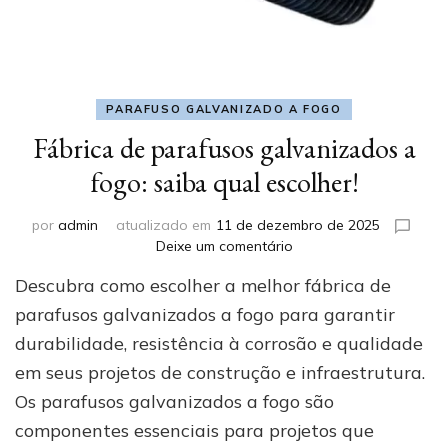
PARAFUSO GALVANIZADO A FOGO
Fábrica de parafusos galvanizados a
fogo: saiba qual escolher!
por
admin
atualizado em
11 de dezembro de 2025
em
Deixe um comentário
Fábrica
Descubra como escolher a melhor fábrica de
de
parafusos
parafusos galvanizados a fogo para garantir
galvanizados
durabilidade, resistência à corrosão e qualidade
a
em seus projetos de construção e infraestrutura.
fogo:
saiba
Os parafusos galvanizados a fogo são
qual
componentes essenciais para projetos que
escolher!