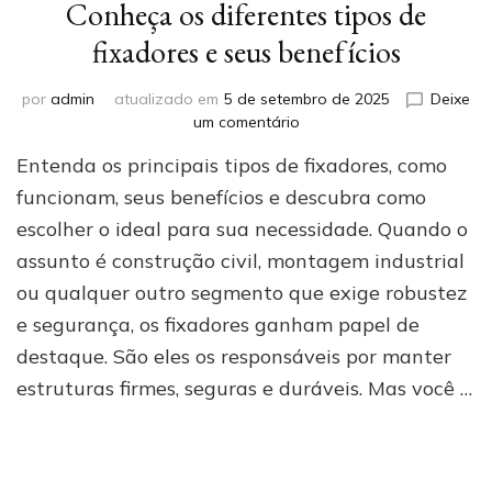
Conheça os diferentes tipos de
fixadores e seus benefícios
por
admin
atualizado em
5 de setembro de 2025
Deixe
em
um comentário
Conheça
Entenda os principais tipos de fixadores, como
os
diferentes
funcionam, seus benefícios e descubra como
tipos
escolher o ideal para sua necessidade. Quando o
de
assunto é construção civil, montagem industrial
fixadores
e
ou qualquer outro segmento que exige robustez
seus
e segurança, os fixadores ganham papel de
benefícios
destaque. São eles os responsáveis por manter
estruturas firmes, seguras e duráveis. Mas você …