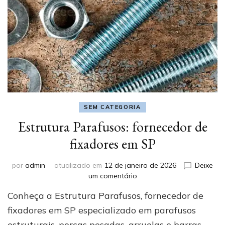
SEM CATEGORIA
Estrutura Parafusos: fornecedor de
fixadores em SP
por
admin
atualizado em
12 de janeiro de 2026
Deixe
em
um comentário
Estrutura
Conheça a Estrutura Parafusos, fornecedor de
Parafusos:
fornecedor
fixadores em SP especializado em parafusos
de
estruturais, porcas pesadas, arruelas e barras