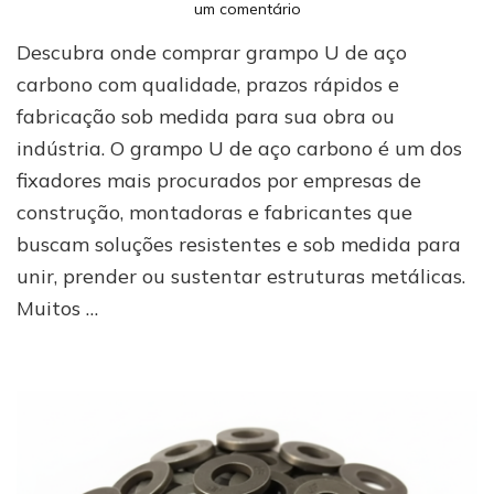
em
um comentário
Saiba
Descubra onde comprar grampo U de aço
onde
comprar
carbono com qualidade, prazos rápidos e
Grampo
fabricação sob medida para sua obra ou
U
indústria. O grampo U de aço carbono é um dos
de
aço
fixadores mais procurados por empresas de
carbono
construção, montadoras e fabricantes que
buscam soluções resistentes e sob medida para
unir, prender ou sustentar estruturas metálicas.
Muitos …