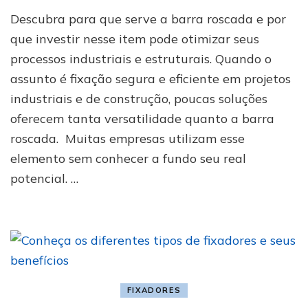
Para
Descubra para que serve a barra roscada e por
que
serve
que investir nesse item pode otimizar seus
a
processos industriais e estruturais. Quando o
barra
assunto é fixação segura e eficiente em projetos
roscada:
usos
industriais e de construção, poucas soluções
e
oferecem tanta versatilidade quanto a barra
vantagens
roscada. Muitas empresas utilizam esse
elemento sem conhecer a fundo seu real
potencial. …
FIXADORES