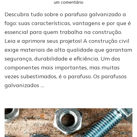
em
um comentário
Parafuso
Descubra tudo sobre o parafuso galvanizado a
Galvanizado
a
fogo: suas características, vantagens e por que é
Fogo:
essencial para quem trabalha na construção.
Conheça
Leia e aprimore seus projetos! A construção civil
Suas
Vantagens
exige materiais de alta qualidade que garantam
e
segurança, durabilidade e eficiência. Um dos
Características
componentes mais importantes, mas muitas
vezes subestimados, é o parafuso. Os parafusos
galvanizados …