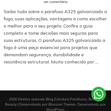
em
um comentário
Como
Saiba tudo sobre o parafuso A325 galvanizado a
escolher
o
fogo, suas aplicações, vantagens e como escolher
melhor
o melhor para o seu projeto. Confira o guia
parafuso
completo e tome decisões mais seguras para
A325
galvanizado
suas estruturas. O parafuso A325 galvanizado a
a
fogo é uma peça essencial para projetos que
fogo
[GUIA
demandam segurança, durabilidade e
COMPLETO]
resistência estrutural. Muito conhecido por …
2026 Direitos autorais
Blog Estrutura Parafusos
.
Blossom
Beauty | Desenvolvido por
Blossom Themes
. Desenvolvido por
WordPress
.