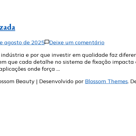
izada
em
e agosto de 2025
Deixe um comentário
O
indústria e por que investir em qualidade faz difere
que
m que cada detalhe no sistema de fixação impacta d
é
aplicações onde força …
barra
roscada
ossom Beauty | Desenvolvido por
Blossom Themes
. D
e
onde
ela
é
utilizada