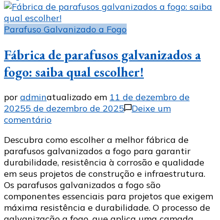
Parafuso Galvanizado a Fogo
Fábrica de parafusos galvanizados a
fogo: saiba qual escolher!
por
admin
atualizado em
11 de dezembro de
2025
5 de dezembro de 2025
Deixe um
em
comentário
Fábrica
Descubra como escolher a melhor fábrica de
de
parafusos galvanizados a fogo para garantir
parafusos
durabilidade, resistência à corrosão e qualidade
galvanizados
em seus projetos de construção e infraestrutura.
a
Os parafusos galvanizados a fogo são
fogo:
componentes essenciais para projetos que exigem
saiba
máxima resistência e durabilidade. O processo de
qual
galvanização a fogo, que aplica uma camada