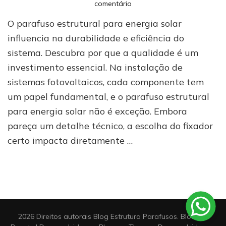
em
comentário
Parafuso
O parafuso estrutural para energia solar
estrutural
para
influencia na durabilidade e eficiência do
energia
sistema. Descubra por que a qualidade é um
solar:
investimento essencial. Na instalação de
entenda
por
sistemas fotovoltaicos, cada componente tem
que
um papel fundamental, e o parafuso estrutural
a
qualidade
para energia solar não é exceção. Embora
importa
pareça um detalhe técnico, a escolha do fixador
mais
certo impacta diretamente …
do
que
o
preço
2026 Direitos autorais
Blog Estrutura Parafusos
.
Blossom