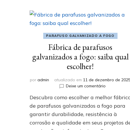
PARAFUSO GALVANIZADO A FOGO
Fábrica de parafusos
galvanizados a fogo: saiba qual
escolher!
por
admin
atualizado em
11 de dezembro de 202
em
Deixe um comentário
Fábrica
Descubra como escolher a melhor fábric
de
parafusos
de parafusos galvanizados a fogo para
galvanizado
garantir durabilidade, resistência à
a
corrosão e qualidade em seus projetos d
fogo:
saiba