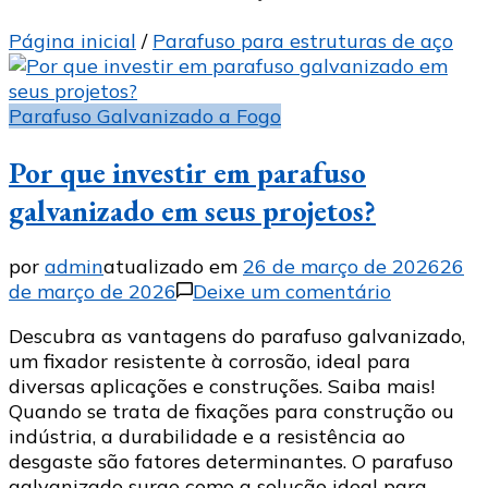
Página inicial
/
Parafuso para estruturas de aço
Parafuso Galvanizado a Fogo
Por que investir em parafuso
galvanizado em seus projetos?
por
admin
atualizado em
26 de março de 2026
26
em
de março de 2026
Deixe um comentário
Por
Descubra as vantagens do parafuso galvanizado,
que
um fixador resistente à corrosão, ideal para
investir
diversas aplicações e construções. Saiba mais!
em
Quando se trata de fixações para construção ou
parafuso
indústria, a durabilidade e a resistência ao
galvaniza
desgaste são fatores determinantes. O parafuso
em
galvanizado surge como a solução ideal para