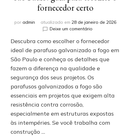
fornecedor certo
por
admin
atualizado em
28 de janeiro de 2026
em
Deixe um comentário
Parafuso
Descubra como escolher o fornecedor
galvanizado
a
ideal de parafuso galvanizado a fogo em
fogo
São Paulo e conheça os detalhes que
em
fazem a diferença na qualidade e
São
Paulo:
segurança dos seus projetos. Os
guia
parafusos galvanizados a fogo são
para
escolher
essenciais em projetos que exigem alta
o
resistência contra corrosão,
fornecedor
especialmente em estruturas expostas
certo
às intempéries. Se você trabalha com
construção …