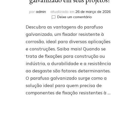
por
admin
atualizado em
26 de março de 2026
em
Deixe um comentário
Por
Descubra as vantagens do parafuso
que
investir
galvanizado, um fixador resistente à
em
corrosão, ideal para diversas aplicações
parafuso
e construções. Saiba mais! Quando se
galvanizado
em
trata de fixações para construção ou
seus
indústria, a durabilidade e a resistência
projetos?
ao desgaste são fatores determinantes.
O parafuso galvanizado surge como a
solução ideal para quem precisa de
componentes de fixação resistentes à …