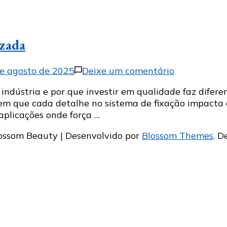
izada
em
e agosto de 2025
Deixe um comentário
O
indústria e por que investir em qualidade faz difere
que
m que cada detalhe no sistema de fixação impacta d
é
aplicações onde força …
barra
roscada
ossom Beauty | Desenvolvido por
Blossom Themes
. D
e
onde
ela
é
utilizada