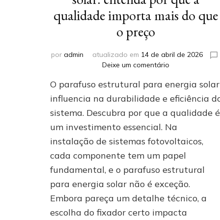
qualidade importa mais do que
o preço
por
admin
atualizado em
14 de abril de 2026
em
Deixe um comentário
Parafuso
O parafuso estrutural para energia solar
estrutural
para
influencia na durabilidade e eficiência d
energia
sistema. Descubra por que a qualidade é
solar:
um investimento essencial. Na
entenda
por
instalação de sistemas fotovoltaicos,
que
cada componente tem um papel
a
qualidade
fundamental, e o parafuso estrutural
importa
para energia solar não é exceção.
mais
Embora pareça um detalhe técnico, a
do
que
escolha do fixador certo impacta
o