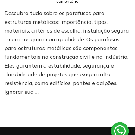
em
comentário
Tudo
Descubra tudo sobre os parafusos para
o
que
estruturas metálicas: importância, tipos,
você
materiais, critérios de escolha, instalação segura
precisa
e como adquirir com qualidade. Os parafusos
saber
sobre
para estruturas metálicas são componentes
parafusos
fundamentais na construção civil e na indústria.
para
estruturas
Eles garantem a estabilidade, segurança e
metálicas
durabilidade de projetos que exigem alta
resistência, como edifícios, pontes e galpões.
Ignorar sua …