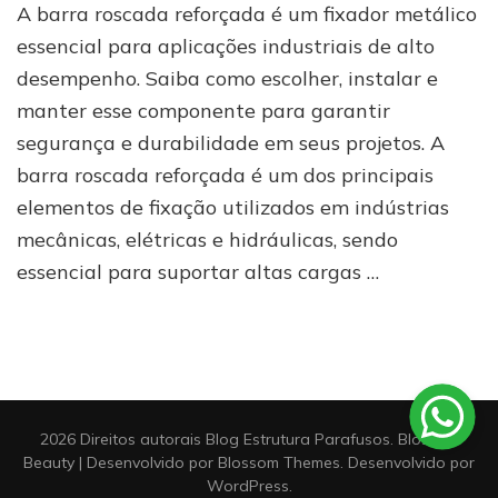
A barra roscada reforçada é um fixador metálico
roscada
reforçada:
essencial para aplicações industriais de alto
a
desempenho. Saiba como escolher, instalar e
solução
manter esse componente para garantir
definitiva
para
segurança e durabilidade em seus projetos. A
cargas
barra roscada reforçada é um dos principais
pesadas!
elementos de fixação utilizados em indústrias
mecânicas, elétricas e hidráulicas, sendo
essencial para suportar altas cargas …
2026 Direitos autorais
Blog Estrutura Parafusos
.
Blossom
Beauty | Desenvolvido por
Blossom Themes
. Desenvolvido por
WordPress
.