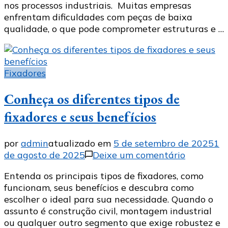
nos processos industriais. Muitas empresas
a
enfrentam dificuldades com peças de baixa
melhor
qualidade, o que pode comprometer estruturas e …
opção
para
sua
empresa
Fixadores
Conheça os diferentes tipos de
fixadores e seus benefícios
por
admin
atualizado em
5 de setembro de 2025
1
em
de agosto de 2025
Deixe um comentário
Conheça
Entenda os principais tipos de fixadores, como
os
funcionam, seus benefícios e descubra como
diferente
escolher o ideal para sua necessidade. Quando o
tipos
assunto é construção civil, montagem industrial
de
ou qualquer outro segmento que exige robustez e
fixadores