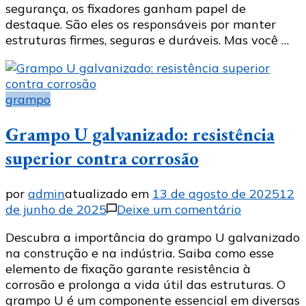
segurança, os fixadores ganham papel de
e
destaque. São eles os responsáveis por manter
seus
estruturas firmes, seguras e duráveis. Mas você …
benefícios
grampo
Grampo U galvanizado: resistência
superior contra corrosão
por
admin
atualizado em
13 de agosto de 2025
12
em
de junho de 2025
Deixe um comentário
Grampo
Descubra a importância do grampo U galvanizado
U
na construção e na indústria. Saiba como esse
galvanizad
elemento de fixação garante resistência à
resistência
corrosão e prolonga a vida útil das estruturas. O
superior
grampo U é um componente essencial em diversas
contra