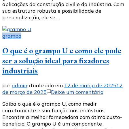
aplicações da construção civil e da indústria. Com
corrosão
sua estrutura robusta e possibilidade de
personalização, ele se …
grampo
O que é o grampo U e como ele pode
ser a solução ideal para fixadores
industriais
por
admin
atualizado em
12 de março de 2025
12
em
de março de 2025
Deixe um comentário
O
Saiba o que é o grampo U, como medir
que
corretamente e sua função nas indústrias.
é
Encontre a melhor fornecedora com ótimo custo-
o
benefício. O grampo U é um componente
grampo