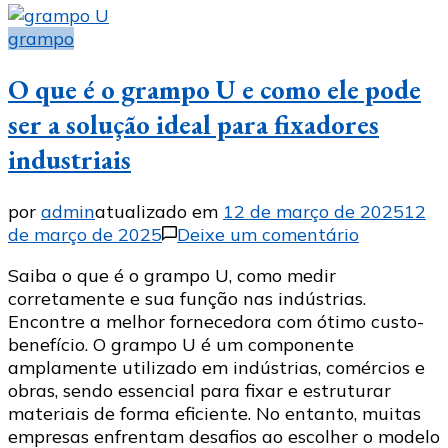
grampo
O que é o grampo U e como ele pode
ser a solução ideal para fixadores
industriais
por
admin
atualizado em
12 de março de 2025
12
em
de março de 2025
Deixe um comentário
O
Saiba o que é o grampo U, como medir
que
corretamente e sua função nas indústrias.
é
Encontre a melhor fornecedora com ótimo custo-
o
benefício. O grampo U é um componente
grampo
amplamente utilizado em indústrias, comércios e
U
obras, sendo essencial para fixar e estruturar
e
materiais de forma eficiente. No entanto, muitas
como
empresas enfrentam desafios ao escolher o modelo
ele