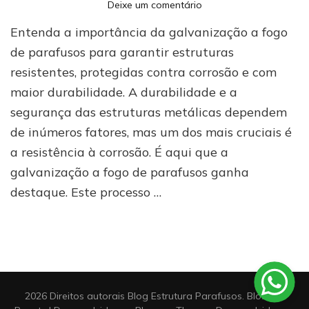
em
Deixe um comentário
Galvanização
Entenda a importância da galvanização a fogo
a
fogo
de parafusos para garantir estruturas
de
resistentes, protegidas contra corrosão e com
parafusos:
maior durabilidade. A durabilidade e a
qual
a
segurança das estruturas metálicas dependem
importância
de inúmeros fatores, mas um dos mais cruciais é
para
estruturas
a resistência à corrosão. É aqui que a
resistentes?
galvanização a fogo de parafusos ganha
destaque. Este processo …
2026 Direitos autorais
Blog Estrutura Parafusos
.
Blossom