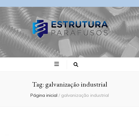
Blog Estrutura
Parafusos
Tag:
galvanização industrial
Página inicial
/
galvanização industrial