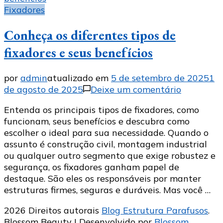
Fixadores
Conheça os diferentes tipos de
fixadores e seus benefícios
por
admin
atualizado em
5 de setembro de 2025
1
em
de agosto de 2025
Deixe um comentário
Conheça
Entenda os principais tipos de fixadores, como
os
funcionam, seus benefícios e descubra como
diferente
escolher o ideal para sua necessidade. Quando o
tipos
assunto é construção civil, montagem industrial
de
ou qualquer outro segmento que exige robustez e
fixadores
segurança, os fixadores ganham papel de
e
destaque. São eles os responsáveis por manter
seus
estruturas firmes, seguras e duráveis. Mas você …
benefícios
2026 Direitos autorais
Blog Estrutura Parafusos
.
Blossom Beauty | Desenvolvido por
Blossom