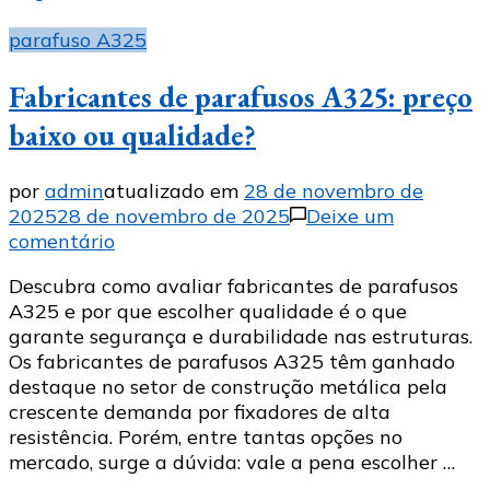
parafuso A325
Fabricantes de parafusos A325: preço
baixo ou qualidade?
por
admin
atualizado em
28 de novembro de
2025
28 de novembro de 2025
Deixe um
em
comentário
Fabricantes
Descubra como avaliar fabricantes de parafusos
de
A325 e por que escolher qualidade é o que
parafusos
garante segurança e durabilidade nas estruturas.
A325:
Os fabricantes de parafusos A325 têm ganhado
preço
destaque no setor de construção metálica pela
baixo
crescente demanda por fixadores de alta
ou
resistência. Porém, entre tantas opções no
qualidade?
mercado, surge a dúvida: vale a pena escolher …