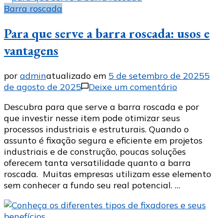
Barra roscada
Para que serve a barra roscada: usos e
vantagens
por
admin
atualizado em
5 de setembro de 2025
5
em
de agosto de 2025
Deixe um comentário
Para
Descubra para que serve a barra roscada e por
que
que investir nesse item pode otimizar seus
serve
processos industriais e estruturais. Quando o
a
assunto é fixação segura e eficiente em projetos
barra
industriais e de construção, poucas soluções
roscada:
oferecem tanta versatilidade quanto a barra
usos
roscada. Muitas empresas utilizam esse elemento
e
sem conhecer a fundo seu real potencial. …
vantagen