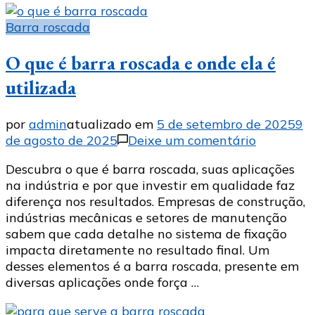
Barra roscada
O que é barra roscada e onde ela é
utilizada
por
admin
atualizado em
5 de setembro de 2025
9
em
de agosto de 2025
Deixe um comentário
O
Descubra o que é barra roscada, suas aplicações
que
na indústria e por que investir em qualidade faz
é
diferença nos resultados. Empresas de construção,
barra
indústrias mecânicas e setores de manutenção
roscada
sabem que cada detalhe no sistema de fixação
e
impacta diretamente no resultado final. Um
onde
desses elementos é a barra roscada, presente em
ela
diversas aplicações onde força …
é
utilizada