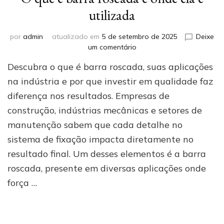
utilizada
por
admin
atualizado em
5 de setembro de 2025
Deixe
em
um comentário
O
Descubra o que é barra roscada, suas aplicações
que
é
na indústria e por que investir em qualidade faz
barra
diferença nos resultados. Empresas de
roscada
construção, indústrias mecânicas e setores de
e
onde
manutenção sabem que cada detalhe no
ela
sistema de fixação impacta diretamente no
é
utilizada
resultado final. Um desses elementos é a barra
roscada, presente em diversas aplicações onde
força …