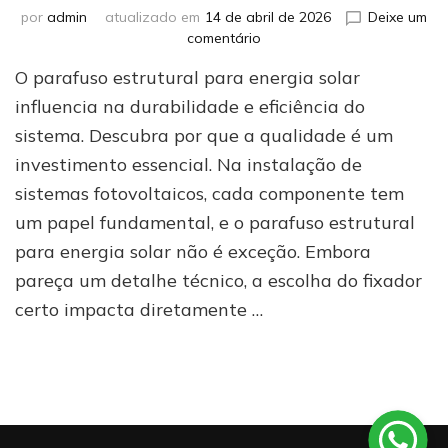
por
admin
atualizado em
14 de abril de 2026
Deixe um
em
comentário
Parafuso
O parafuso estrutural para energia solar
estrutural
para
influencia na durabilidade e eficiência do
energia
sistema. Descubra por que a qualidade é um
solar:
investimento essencial. Na instalação de
entenda
por
sistemas fotovoltaicos, cada componente tem
que
um papel fundamental, e o parafuso estrutural
a
qualidade
para energia solar não é exceção. Embora
importa
pareça um detalhe técnico, a escolha do fixador
mais
certo impacta diretamente …
do
que
o
preço