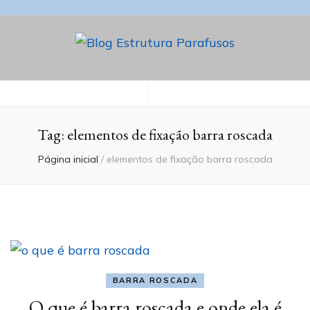
Blog Estrutura
Parafusos
Tag:
elementos de fixação barra roscada
Página inicial
/
elementos de fixação barra roscada
BARRA ROSCADA
O que é barra roscada e onde ela é