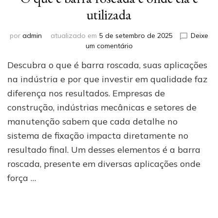
utilizada
por
admin
atualizado em
5 de setembro de 2025
Deixe
em
um comentário
O
Descubra o que é barra roscada, suas aplicações
que
é
na indústria e por que investir em qualidade faz
barra
diferença nos resultados. Empresas de
roscada
construção, indústrias mecânicas e setores de
e
onde
manutenção sabem que cada detalhe no
ela
sistema de fixação impacta diretamente no
é
utilizada
resultado final. Um desses elementos é a barra
roscada, presente em diversas aplicações onde
força …