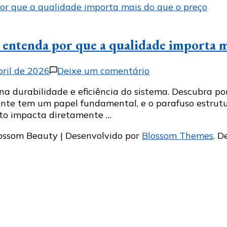
: entenda por que a qualidade importa 
em
bril de 2026
Deixe um comentário
Parafuso
 na durabilidade e eficiência do sistema. Descubra p
estrutural
ente tem um papel fundamental, e o parafuso estrutu
para
rto impacta diretamente …
energia
solar:
ossom Beauty | Desenvolvido por
Blossom Themes
. D
entenda
por
que
a
qualidade
importa
mais
do