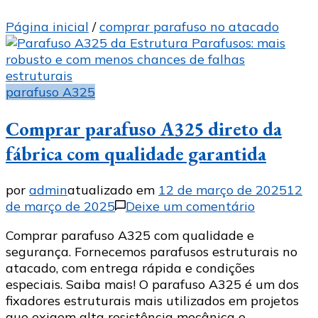
Página inicial
/
comprar parafuso no atacado
parafuso A325
Comprar parafuso A325 direto da
fábrica com qualidade garantida
por
admin
atualizado em
12 de março de 2025
12
em
de março de 2025
Deixe um comentário
Comprar
Comprar parafuso A325 com qualidade e
parafuso
segurança. Fornecemos parafusos estruturais no
A325
atacado, com entrega rápida e condições
direto
especiais. Saiba mais! O parafuso A325 é um dos
da
fixadores estruturais mais utilizados em projetos
fábrica
que exigem alta resistência mecânica e