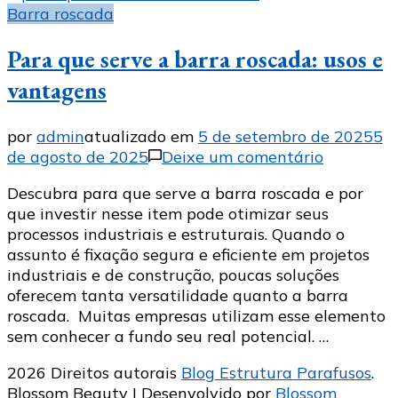
Barra roscada
Para que serve a barra roscada: usos e
vantagens
por
admin
atualizado em
5 de setembro de 2025
5
em
de agosto de 2025
Deixe um comentário
Para
Descubra para que serve a barra roscada e por
que
que investir nesse item pode otimizar seus
serve
processos industriais e estruturais. Quando o
a
assunto é fixação segura e eficiente em projetos
barra
industriais e de construção, poucas soluções
roscada:
oferecem tanta versatilidade quanto a barra
usos
roscada. Muitas empresas utilizam esse elemento
e
sem conhecer a fundo seu real potencial. …
vantagen
2026 Direitos autorais
Blog Estrutura Parafusos
.
Blossom Beauty | Desenvolvido por
Blossom