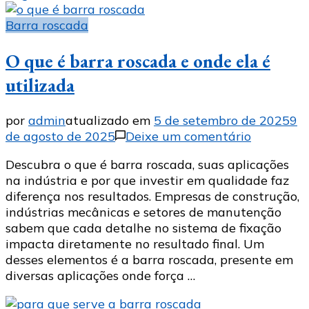
Barra roscada
O que é barra roscada e onde ela é
utilizada
por
admin
atualizado em
5 de setembro de 2025
9
em
de agosto de 2025
Deixe um comentário
O
Descubra o que é barra roscada, suas aplicações
que
na indústria e por que investir em qualidade faz
é
diferença nos resultados. Empresas de construção,
barra
indústrias mecânicas e setores de manutenção
roscada
sabem que cada detalhe no sistema de fixação
e
impacta diretamente no resultado final. Um
onde
desses elementos é a barra roscada, presente em
ela
diversas aplicações onde força …
é
utilizada