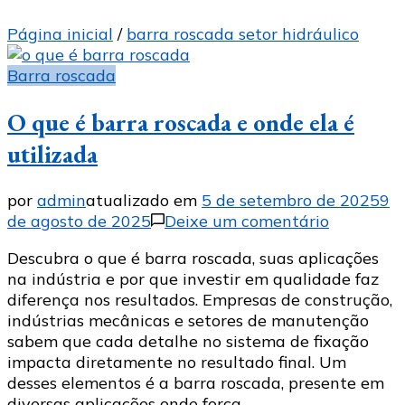
Página inicial
/
barra roscada setor hidráulico
Barra roscada
O que é barra roscada e onde ela é
utilizada
por
admin
atualizado em
5 de setembro de 2025
9
em
de agosto de 2025
Deixe um comentário
O
Descubra o que é barra roscada, suas aplicações
que
na indústria e por que investir em qualidade faz
é
diferença nos resultados. Empresas de construção,
barra
indústrias mecânicas e setores de manutenção
roscada
sabem que cada detalhe no sistema de fixação
e
impacta diretamente no resultado final. Um
onde
desses elementos é a barra roscada, presente em
ela
diversas aplicações onde força …