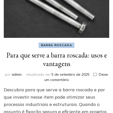
BARRA ROSCADA
Para que serve a barra roscada: usos e
vantagens
por
admin
atualizado em
5 de setembro de 2025
Deixe
em
um comentário
Para
Descubra para que serve a barra roscada e por
que
serve
que investir nesse item pode otimizar seus
a
processos industriais e estruturais. Quando o
barra
assunto é fixação segura e eficiente em projetos
roscada: