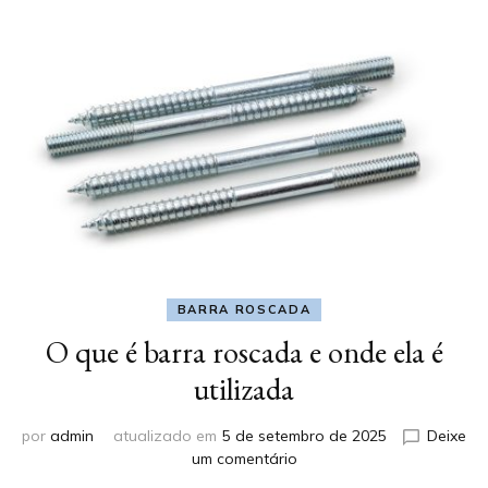
BARRA ROSCADA
O que é barra roscada e onde ela é
utilizada
por
admin
atualizado em
5 de setembro de 2025
Deixe
em
um comentário
O