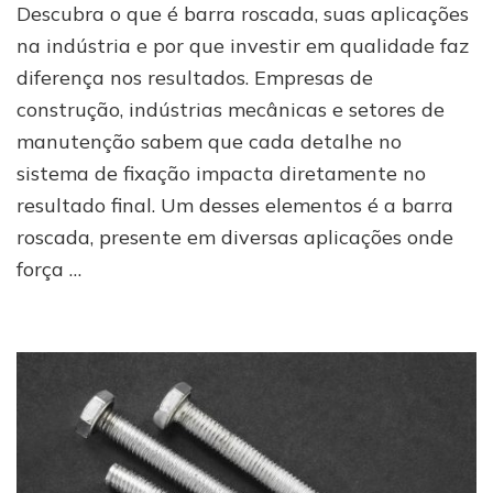
Descubra o que é barra roscada, suas aplicações
que
é
na indústria e por que investir em qualidade faz
barra
diferença nos resultados. Empresas de
roscada
construção, indústrias mecânicas e setores de
e
onde
manutenção sabem que cada detalhe no
ela
sistema de fixação impacta diretamente no
é
utilizada
resultado final. Um desses elementos é a barra
roscada, presente em diversas aplicações onde
força …