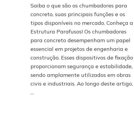
Saiba o que são os chumbadores para
para
concreto:
concreto, suas principais funções e os
descubra
tipos disponíveis no mercado. Conheça a
suas
Estrutura Parafusos! Os chumbadores
funções
e
para concreto desempenham um papel
os
essencial em projetos de engenharia e
diferentes
tipos
construção. Esses dispositivos de fixação
disponíveis
proporcionam segurança e estabilidade,
no
sendo amplamente utilizados em obras
mercado
civis e industriais. Ao longo deste artigo,
…